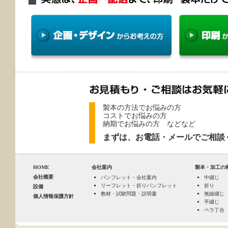
製本の方法でお悩みの方
コストでお悩みの方
納期でお悩みの方 などなど
まずは、お電話・メールでご相談
HOME
会社案内
製本・加工の
会社概要
パンフレット・会社案内
中綴じ
リーフレット・折りパンフレット
折り
設備
教材・試験問題・説明書
無線綴じ
個人情報保護方針
平綴じ
ペラ丁合